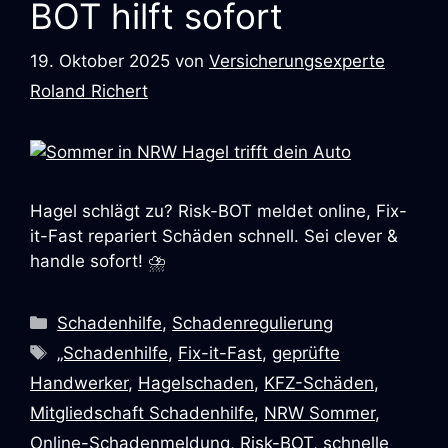
BOT hilft sofort
19. Oktober 2025
von
Versicherungsexperte
Roland Richert
Hagel schlägt zu? Risk-BOT meldet online, Fix-
it-Fast repariert Schäden schnell. Sei clever &
handle sofort! ⛈️
Schadenhilfe
,
Schadenregulierung
„Schadenhilfe
,
Fix-it-Fast
,
geprüfte
Handwerker
,
Hagelschaden
,
KFZ-Schäden
,
Mitgliedschaft Schadenhilfe
,
NRW Sommer
,
Online-Schadenmeldung
,
Risk-BOT
,
schnelle