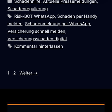
Kategorien
Schadenhilfe
,
Aktuelle Pressemeldungen
,
Schadenregulierung
Schlagwörter
Risk-BOT WhatsApp
,
Schaden per Handy
melden
,
Schadenmeldung per WhatsApp
,
Versicherung schnell melden
,
Versicherungsschaden digital
Kommentar hinterlassen
Seite
Seite
1
2
Weiter
→