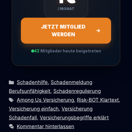
/ MONAT
JETZT MITGLIED
WERDEN
42
Mitglieder heute beigetreten
Kategorien
Schadenhilfe
,
Schadenmeldung
Berufsunfähigkeit
,
Schadenregulierung
Schlagwörter
Among Us Versicherung
,
Risk-BOT Klartext
,
Versicherung einfach
,
Versicherung
Schadenfall
,
Versicherungsbegriffe erklärt
Kommentar hinterlassen