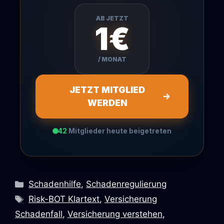
AB JETZT
1€
/ MONAT
JETZT MITGLIED
WERDEN
42
Mitglieder heute beigetreten
Kategorien
Schadenhilfe
,
Schadenregulierung
Schlagwörter
Risk-BOT Klartext
,
Versicherung
Schadenfall
,
Versicherung verstehen
,