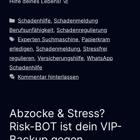
Hilfe deines Lebens! 🚀
Kategorien
Schadenhilfe
,
Schadenmeldung
Berufsunfähigkeit
,
Schadenregulierung
Schlagwörter
Experten Suchmaschine
,
Papierkram
erledigen
,
Schadenmeldung
,
Stressfrei
regulieren
,
Versicherungshilfe
,
WhatsApp
Schadenhilfe
Kommentar hinterlassen
Abzocke & Stress?
Risk-BOT ist dein VIP-
Backup gegen