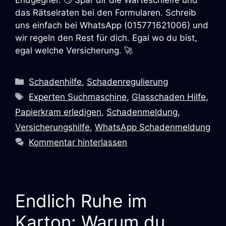
Endgegner. 🙄 Spar dir die Warteschleife und
das Rätselraten bei den Formularen. Schreib
uns einfach bei WhatsApp (015771621006) und
wir regeln den Rest für dich. Egal wo du bist,
egal welche Versicherung. 🚀
Kategorien
Schadenhilfe
,
Schadenregulierung
Schlagwörter
Experten Suchmaschine
,
Glasschaden Hilfe
,
Papierkram erledigen
,
Schadenmeldung
,
Versicherungshilfe
,
WhatsApp Schadenmeldung
Kommentar hinterlassen
Endlich Ruhe im
Karton: Warum du