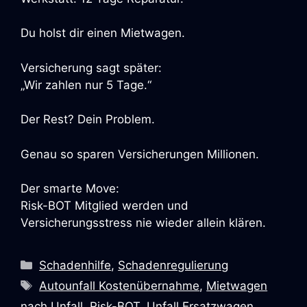
Du holst dir einen Mietwagen.
Versicherung sagt später:
„Wir zahlen nur 5 Tage.“
Der Rest? Dein Problem.
Genau so sparen Versicherungen Millionen.
Der smarte Move:
Risk-BOT Mitglied werden und
Versicherungsstress nie wieder allein klären.
Kategorien
Schadenhilfe
,
Schadenregulierung
Schlagwörter
Autounfall Kostenübernahme
,
Mietwagen
nach Unfall
,
Risk-BOT
,
Unfall Ersatzwagen