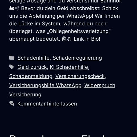
seitige Absage und du verstehst nur Bahnhof.
🚂💨 Bevor du dein Geld abschreibst: Schick
uns die Ablehnung per WhatsApp! Wir finden
die Lücke im System, während du noch
überlegst, was „Obliegenheitsverletzung“
überhaupt bedeutet. 🤖💪 Link in Bio!
Kategorien
Schadenhilfe
,
Schadenregulierung
Schlagwörter
Geld zurück
,
KI Schadenhilfe
,
Schadenmeldung
,
Versicherungscheck
,
Versicherungshilfe WhatsApp
,
Widerspruch
Versicherung
Kommentar hinterlassen