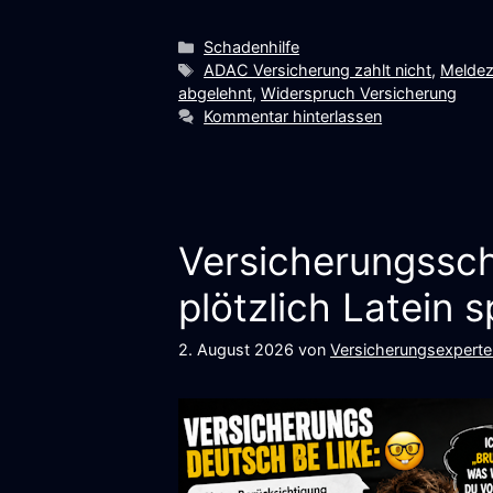
Kategorien
Schadenhilfe
Schlagwörter
ADAC Versicherung zahlt nicht
,
Meldez
abgelehnt
,
Widerspruch Versicherung
Kommentar hinterlassen
Versicherungssc
plötzlich Latein s
2. August 2026
von
Versicherungsexperte