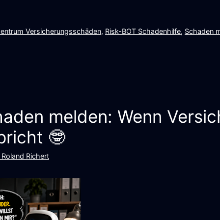
entrum Versicherungsschäden
,
Risk-BOT Schadenhilfe
,
Schaden m
haden melden: Wenn Versi
pricht 🤓
 Roland Richert