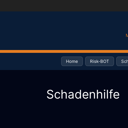
Zum
Inhalt
springen
M
Home
Risk-BOT
Sch
Schadenhilfe