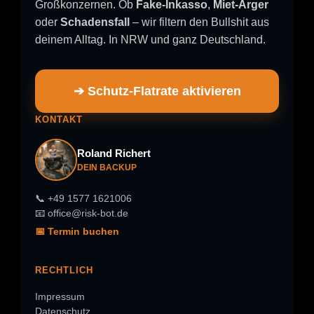
Großkonzernen. Ob
Fake-Inkasso
,
Miet-Ärger
oder
Schadensfall
– wir filtern den Bullshit aus
deinem Alltag. In NRW und ganz Deutschland.
➔ Schutz-Flatrate aktivieren
KONTAKT
Roland Richert
DEIN BACKUP
📞 +49 1577 1621006
📧 office@risk-bot.de
📅 Termin buchen
RECHTLICH
Impressum
Datenschutz