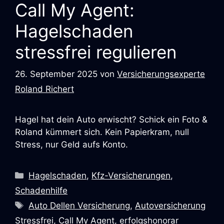
Call My Agent:
Hagelschaden
stressfrei regulieren
26. September 2025
von
Versicherungsexperte
Roland Richert
Hagel hat dein Auto erwischt? Schick ein Foto &
Roland kümmert sich. Kein Papierkram, null
Stress, nur Geld aufs Konto.
Kategorien
Hagelschaden
,
Kfz-Versicherungen
,
Schadenhilfe
Schlagwörter
Auto Dellen Versicherung
,
Autoversicherung
Stressfrei
,
Call My Agent
,
erfolgshonorar