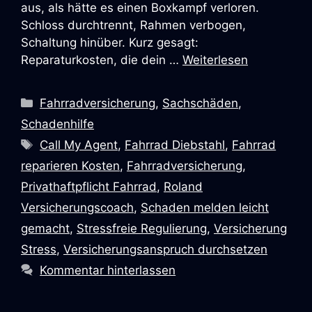
aus, als hätte es einen Boxkampf verloren.
Schloss durchtrennt, Rahmen verbogen,
Schaltung hinüber. Kurz gesagt:
Reparaturkosten, die dein …
Weiterlesen
Fahrradversicherung
,
Sachschäden
,
Schadenhilfe
Call My Agent
,
Fahrrad Diebstahl
,
Fahrrad
reparieren Kosten
,
Fahrradversicherung
,
Privathaftpflicht Fahrrad
,
Roland
Versicherungscoach
,
Schaden melden leicht
gemacht
,
Stressfreie Regulierung
,
Versicherung
Stress
,
Versicherungsanspruch durchsetzen
Kommentar hinterlassen