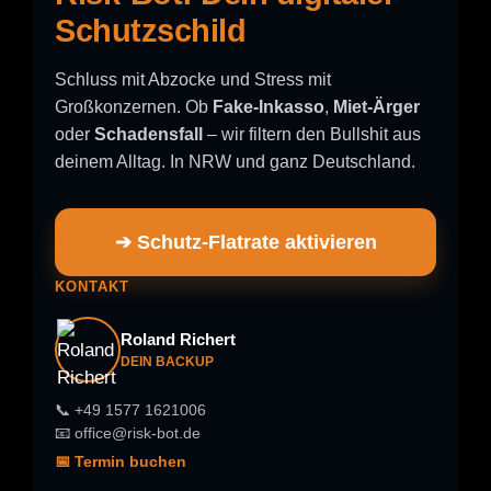
Schutzschild
Schluss mit Abzocke und Stress mit
Großkonzernen. Ob
Fake-Inkasso
,
Miet-Ärger
oder
Schadensfall
– wir filtern den Bullshit aus
deinem Alltag. In NRW und ganz Deutschland.
➔ Schutz-Flatrate aktivieren
KONTAKT
Roland Richert
DEIN BACKUP
📞 +49 1577 1621006
📧 office@risk-bot.de
📅 Termin buchen