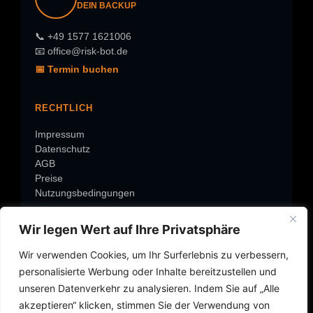
DEIN BACKUP
📞 +49 1577 1621006
📧 office@risk-bot.de
📅 Termin buchen
RECHTLICH
Impressum
Datenschutz
AGB
Preise
Nutzungsbedingungen
Wir legen Wert auf Ihre Privatsphäre
ÜBER RISK-BOT
Wir verwenden Cookies, um Ihr Surferlebnis zu verbessern,
Warum Risk-Bot?
personalisierte Werbung oder Inhalte bereitzustellen und
Über Roland
Rolands-Check
unseren Datenverkehr zu analysieren. Indem Sie auf „Alle
Service-Center
akzeptieren“ klicken, stimmen Sie der Verwendung von