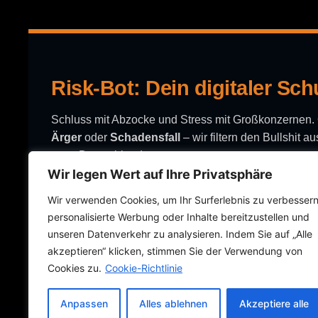
Risk-Bot: Dein digitaler Sch
Schluss mit Abzocke und Stress mit Großkonzernen
Ärger
oder
Schadensfall
– wir filtern den Bullshit 
ganz Deutschland.
KONTAKT
Wir legen Wert auf Ihre Privatsphäre
Wir verwenden Cookies, um Ihr Surferlebnis zu verbessern
Roland Richert
personalisierte Werbung oder Inhalte bereitzustellen und
DEIN BACKUP
unseren Datenverkehr zu analysieren. Indem Sie auf „Alle
📞 +49 1577 1621006
akzeptieren“ klicken, stimmen Sie der Verwendung von
📧 office@risk-bot.de
Cookies zu.
Cookie-Richtlinie
📅 Termin buchen
Anpassen
Alles ablehnen
Akzeptiere alle