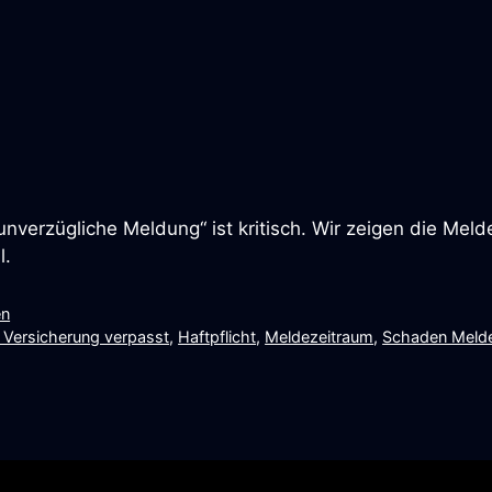
nverzügliche Meldung“ ist kritisch. Wir zeigen die Mel
l.
en
t Versicherung verpasst
,
Haftpflicht
,
Meldezeitraum
,
Schaden Melde