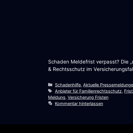
Schaden Meldefrist verpasst? Die „u
& Rechtsschutz im Versicherungsfal
Kategorien
Schadenhilfe
,
Aktuelle Pressemeldung
Schlagwörter
Anbieter für Familienrechtsschutz
,
Fris
Meldung
,
Versicherung Fristen
Kommentar hinterlassen