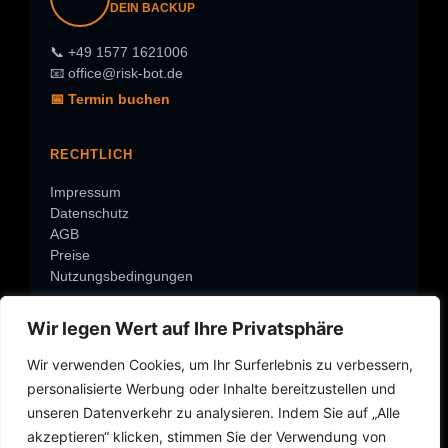
DEIN BACKUP
📞 +49 1577 1621006
📧 office@risk-bot.de
📅 Termin buchen
RECHTLICH
Impressum
Datenschutz
AGB
Preise
Nutzungsbedingungen
Wir legen Wert auf Ihre Privatsphäre
ÜBER RISK-BOT
Wir verwenden Cookies, um Ihr Surferlebnis zu verbessern,
Warum Risk-Bot?
personalisierte Werbung oder Inhalte bereitzustellen und
Über Roland
Rolands-Check
unseren Datenverkehr zu analysieren. Indem Sie auf „Alle
Service-Center
akzeptieren“ klicken, stimmen Sie der Verwendung von