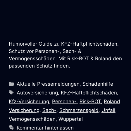
Humorvoller Guide zu KFZ-Haftpflichtschäden.
Schutz vor Personen-, Sach- &
Vermögensschäden. Mit Risk-BOT & Roland den
passenden Schutz finden.
Kategorien
Aktuelle Pressemeldungen
,
Schadenhilfe
Schlagwörter
Autoversicherung
,
KFZ-Haftpflichtschäden
,
Kfz-Versicherung
,
Personen-
,
Risk-BOT
,
Roland
Versicherung
,
Sach-
,
Schmerzensgeld
,
Unfall
,
Vermögensschäden
,
Wuppertal
Kommentar hinterlassen