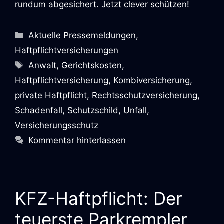
rundum abgesichert. Jetzt clever schützen!
Kategorien
Aktuelle Pressemeldungen
,
Haftpflichtversicherungen
Schlagwörter
Anwalt
,
Gerichtskosten
,
Haftpflichtversicherung
,
Kombiversicherung
,
private Haftpflicht
,
Rechtsschutzversicherung
,
Schadenfall
,
Schutzschild
,
Unfall
,
Versicherungsschutz
Kommentar hinterlassen
KFZ-Haftpflicht: Der
teuerste Parkrempler