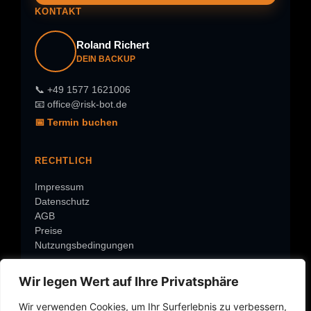
KONTAKT
Roland Richert
DEIN BACKUP
📞 +49 1577 1621006
📧 office@risk-bot.de
📅 Termin buchen
RECHTLICH
Impressum
Datenschutz
AGB
Preise
Nutzungsbedingungen
Wir legen Wert auf Ihre Privatsphäre
ÜBER RISK-BOT
Wir verwenden Cookies, um Ihr Surferlebnis zu verbessern,
Warum Risk-Bot?