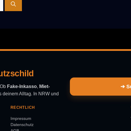
utzschild
➔ Sc
. Ob
Fake-Inkasso
,
Miet-
aus deinem Alltag. In NRW und
RECHTLICH
Impressum
Datenschutz
AGB