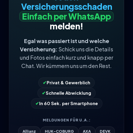
Versicherungsschaden
Einfach per WhatsApp
melden!
Egal was passiert ist und welche
Versicherung:
Schick uns die Details
und Fotos einfach kurz und knapp per
Chat. Wir kümmern uns um den Rest.
✔
Privat & Gewerblich
✔
Schnelle Abwicklung
✔
In 60 Sek. per Smartphone
MELDUNGEN FÜR U.A.:
Allianz
HUK-COBURG
AXA
DEVK