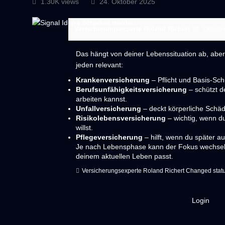
1.30K views
24. Oktober 2025
Versicherungsexperte Roland Richert
24. Oktobe
Das hängt von deiner Lebenssituation ab, aber 
jeden relevant:
Krankenversicherung
– Pflicht und Basis-Sch
Berufsunfähigkeitsversicherung
– schützt d
arbeiten kannst.
Unfallversicherung
– deckt körperliche Schäd
Risikolebensversicherung
– wichtig, wenn du
willst.
Pflegeversicherung
– hilft, wenn du später a
Je nach Lebensphase kann der Fokus wechseln 
deinem aktuellen Leben passt.
Versicherungsexperte Roland Richert
Changed statu
Login