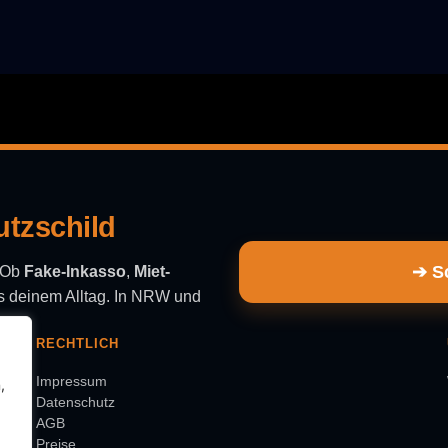
utzschild
➔ Sc
. Ob
Fake-Inkasso
,
Miet-
aus deinem Alltag. In NRW und
RECHTLICH
Impressum
,
Datenschutz
AGB
Preise