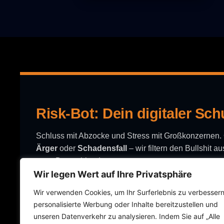
Risk-Bot: Dein digitaler Sch
Schluss mit Abzocke und Stress mit Großkonzernen
Ärger
oder
Schadensfall
– wir filtern den Bullshit 
ganz Deutschland.
KONTAKT
Wir legen Wert auf Ihre Privatsphäre
Wir verwenden Cookies, um Ihr Surferlebnis zu verbessern
Roland Richert
personalisierte Werbung oder Inhalte bereitzustellen und
DEIN BACKUP
unseren Datenverkehr zu analysieren. Indem Sie auf „Alle