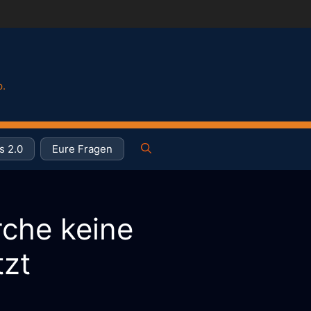
p.
s 2.0
Eure Fragen
che keine
tzt