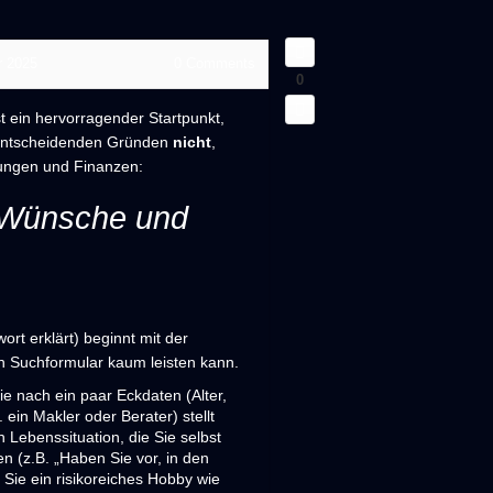
r 2025
0
Comments
0
st ein hervorragender Startpunkt,
 entscheidenden Gründen
nicht
,
rungen und Finanzen:
Wünsche und
ort erklärt) beginnt mit der
in Suchformular kaum leisten kann.
e nach ein paar Eckdaten (Alter,
ein Makler oder Berater) stellt
 Lebenssituation, die Sie selbst
en (z.B. „Haben Sie vor, in den
Sie ein risikoreiches Hobby wie