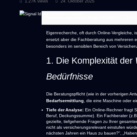
1.27K views
24. Oktober 2025
Versicherungsexperte Roland Richert
24. Oktobe
Eigenrecherche, oft durch Online-Vergleiche, i
ersetzt aber die Fachberatung aus mehreren
besonders im sensiblen Bereich von Versiche
1. Die Komplexität der
Bedürfnisse
Die Beratungspflicht (wie in der vorherigen Antw
Bedarfsermittlung
, die eine Maschine oder e
Tiefe der Analyse:
Ein Online-Rechner fragt Si
Beruf, Deckungssumme). Ein Fachberater (z.B. 
gezielte, tiefgehende Fragen zu Ihrer gesamten
nicht als versicherungsrelevant einstufen würd
nächsten Jahren ein Haus zu bauen?“, „Haben 