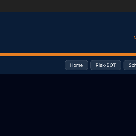
M
Home
Risk-BOT
Sch