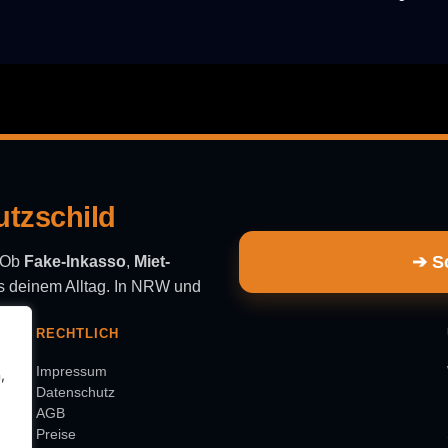
utzschild
➔ Sc
. Ob
Fake-Inkasso
,
Miet-
aus deinem Alltag. In NRW und
RECHTLICH
Impressum
,
Datenschutz
AGB
Preise