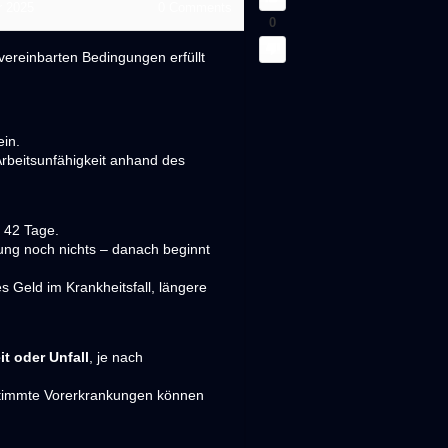
r 2025
0
Comments
0
vereinbarten Bedingungen erfüllt
in.
 Arbeitsunfähigkeit anhand des
B. 42 Tage.
rung noch nichts – danach beginnt
 Geld im Krankheitsfall, längere
it oder Unfall
, je nach
stimmte Vorerkrankungen können