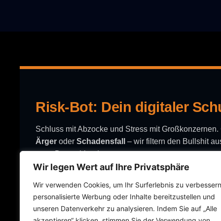
Risk-Bot: Dein digitaler Sch
Schluss mit Abzocke und Stress mit Großkonzernen
Ärger
oder
Schadensfall
– wir filtern den Bullshit 
ganz Deutschland.
KONTAKT
Wir legen Wert auf Ihre Privatsphäre
Wir verwenden Cookies, um Ihr Surferlebnis zu verbessern
Roland Richert
personalisierte Werbung oder Inhalte bereitzustellen und
DEIN BACKUP
unseren Datenverkehr zu analysieren. Indem Sie auf „Alle
📞 +49 1577 1621006
akzeptieren“ klicken, stimmen Sie der Verwendung von