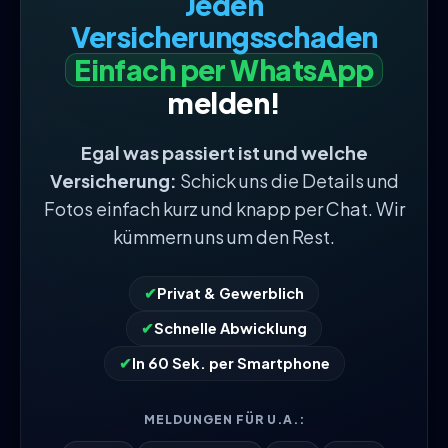
Jeden
Versicherungsschaden
Einfach per WhatsApp
melden!
Egal was passiert ist und welche
Versicherung:
Schick uns die Details und
Fotos einfach kurz und knapp per Chat. Wir
kümmern uns um den Rest.
✔
Privat & Gewerblich
✔
Schnelle Abwicklung
✔
In 60 Sek. per Smartphone
MELDUNGEN FÜR U.A.: