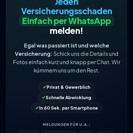
Jeden
Versicherungsschaden
Einfach per WhatsApp
melden!
Egal was passiert ist und welche
Versicherung:
Schick uns die Details und
Fotos einfach kurz und knapp per Chat. Wir
kümmern uns um den Rest.
✔
Privat & Gewerblich
✔
Schnelle Abwicklung
✔
In 60 Sek. per Smartphone
MELDUNGEN FÜR U.A.: