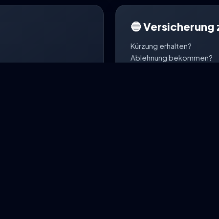
🔵 Versicherung 
Kürzung erhalten?
Ablehnung bekommen?
adenmeldung direkt per
Neue Unterlagen angefor
Unsere digitale Schaden-
weiteren Kommunikation m
lden
Schade
So begleitet dich Risk-BOT