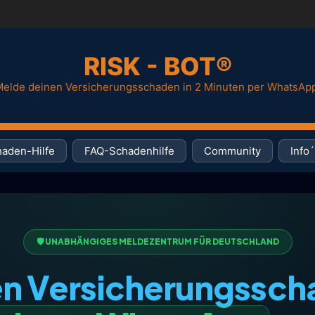
RISK - BOT®
elde deinen Versicherungsschaden in 2 Minuten per WhatsAp
aden-Hilfe
FAQ-Schadenhilfe
Community
Info´
🛡️ UNABHÄNGIGES MELDEZENTRUM FÜR DEUTSCHLAND
n Versicherungssc