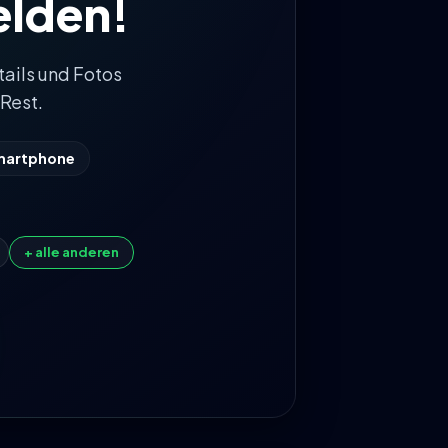
lden!
tails und Fotos
Rest.
Smartphone
+ alle anderen