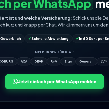
ach per WhatsApp
me
iert ist und welche Versicherung:
Schick uns die De
ach kurz und knapp per Chat. Wir kümmern uns um den 
& Gewerblich
✔
Schnelle Abwicklung
✔
In 60 Sek. per 
MELDUNGEN FÜR U.A.:
COBURG
AXA
DEVK
R+V
Ergo
Generali
LVM
Jetzt einfach per WhatsApp melden