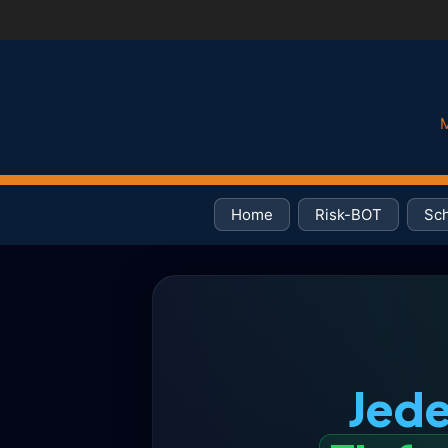
M
Home
Risk-BOT
Sch
Jede