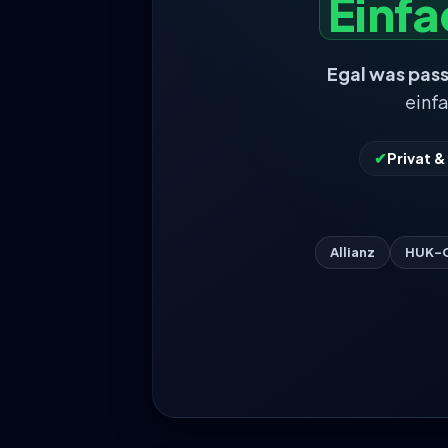
Einf
Egal was pass
einf
✔
Privat 
Allianz
HUK-