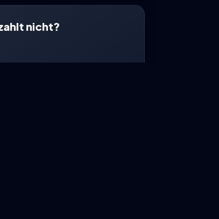
zahlt nicht?
dert?
Assistenz begleitet dich bei der
it deiner Versicherung.
n-Assistenz starten