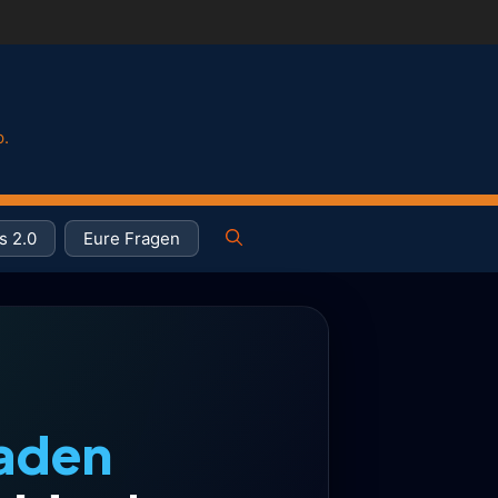
p.
s 2.0
Eure Fragen
haden