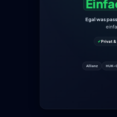
Einf
Egal was pass
einf
✔
Privat 
Allianz
HUK-