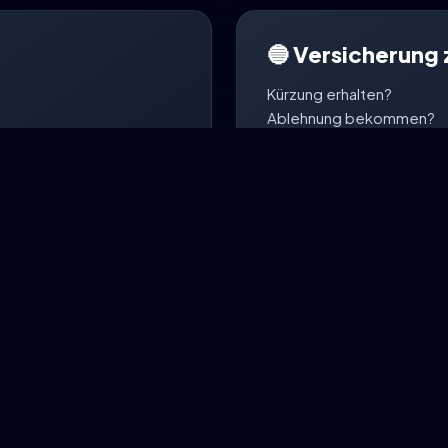
🔵 Versicherung 
Kürzung erhalten?
Ablehnung bekommen?
adenmeldung direkt per
Neue Unterlagen angefor
Unsere digitale Schaden-
weiteren Kommunikation m
lden
Schade
So begleitet dich Risk-BOT