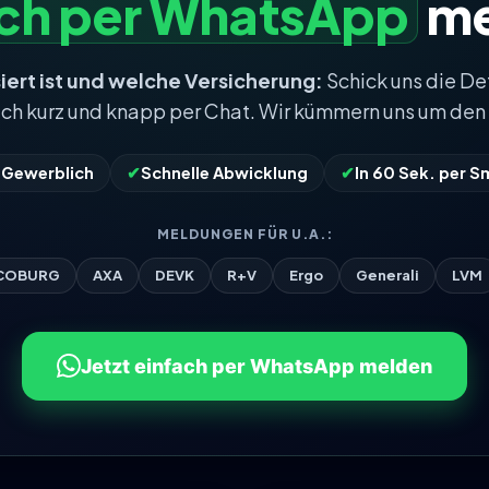
ach per WhatsApp
me
iert ist und welche Versicherung:
Schick uns die De
ach kurz und knapp per Chat. Wir kümmern uns um den 
& Gewerblich
✔
Schnelle Abwicklung
✔
In 60 Sek. per 
MELDUNGEN FÜR U.A.:
COBURG
AXA
DEVK
R+V
Ergo
Generali
LVM
Jetzt einfach per WhatsApp melden