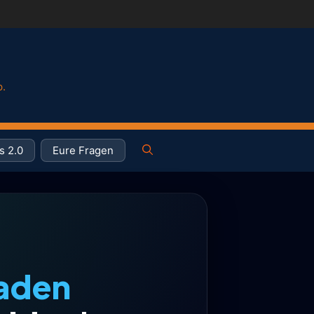
p.
s 2.0
Eure Fragen
haden