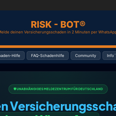
RISK - BOT®
elde deinen Versicherungsschaden in 2 Minuten per WhatsAp
aden-Hilfe
FAQ-Schadenhilfe
Community
Info´
🛡️ UNABHÄNGIGES MELDEZENTRUM FÜR DEUTSCHLAND
n Versicherungssc