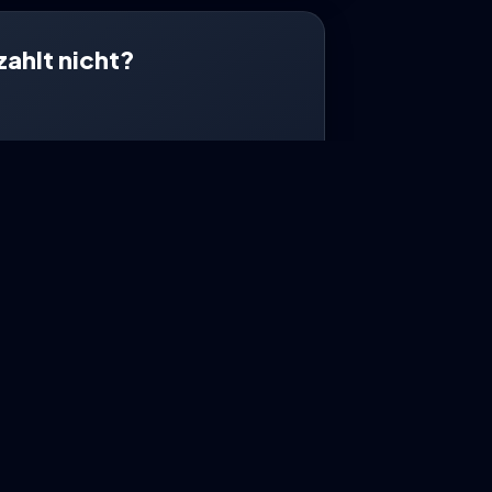
zahlt nicht?
dert?
Assistenz begleitet dich bei der
it deiner Versicherung.
n-Assistenz starten