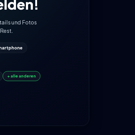
lden!
tails und Fotos
Rest.
Smartphone
+ alle anderen