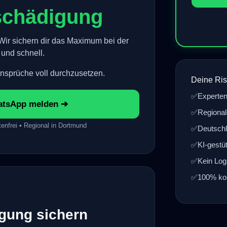
schädigung
ir sichern dir das Maximum bei der
und schnell.
Ansprüche voll durchzusetzen.
Deine Ris
✅
Experten
atsApp melden ➔
✅
Regional
enfrei • Regional in Dortmund
✅
Deutschl
✅
KI-gestü
✅
Kein Logi
✅
100% kos
gung sichern