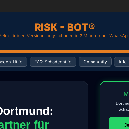
RISK - BOT®
elde deinen Versicherungsschaden in 2 Minuten per WhatsAp
aden-Hilfe
FAQ-Schadenhilfe
Community
Info´
M
Dortmu
Dortmund:
Schad
artner für
J