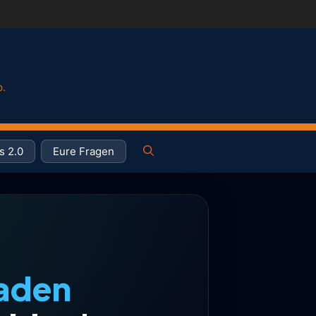
p.
s 2.0
Eure Fragen
haden