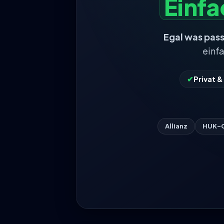
Einf
Egal was pass
einf
✔
Privat 
Allianz
HUK-