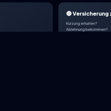
🔵 Versicherung 
Kürzung erhalten?
Ablehnung bekommen?
adenmeldung direkt per
Neue Unterlagen angefor
Unsere digitale Schaden-
weiteren Kommunikation m
lden
Schade
So begleitet dich Risk-BOT