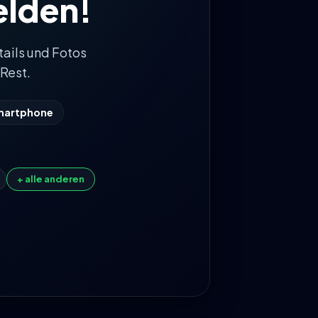
lden!
tails und Fotos
Rest.
Smartphone
+ alle anderen