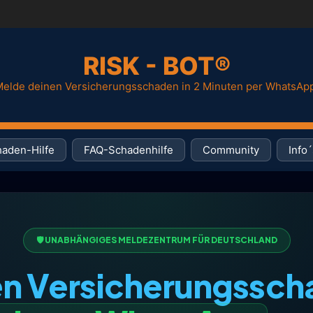
RISK - BOT®
elde deinen Versicherungsschaden in 2 Minuten per WhatsAp
aden-Hilfe
FAQ-Schadenhilfe
Community
Info´
🛡️ UNABHÄNGIGES MELDEZENTRUM FÜR DEUTSCHLAND
n Versicherungssc