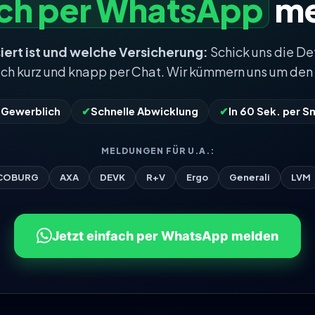
ach per WhatsApp
me
iert ist und welche Versicherung:
Schick uns die De
ach kurz und knapp per Chat. Wir kümmern uns um den 
& Gewerblich
✔
Schnelle Abwicklung
✔
In 60 Sek. per 
MELDUNGEN FÜR U.A.:
COBURG
AXA
DEVK
R+V
Ergo
Generali
LVM
Jetzt einfach per WhatsApp melden