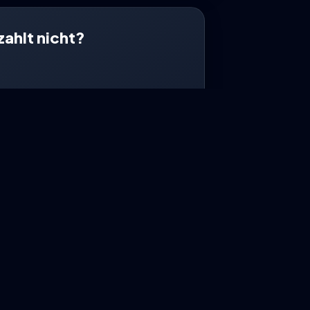
zahlt nicht?
dert?
Assistenz begleitet dich bei der
it deiner Versicherung.
n-Assistenz starten