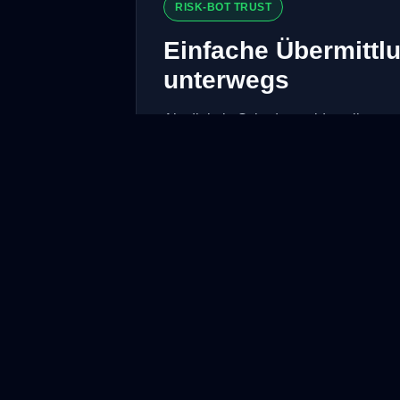
RISK-BOT TRUST
Einfache Übermittlu
unterwegs
Als digitale Schadenmeldestelle unter
Aufbereitung Ihrer Reisedaten.
📱 Reiseärger via
🏢 Für fas
WhatsApp melden
Reisever
🤖 KI-Vollständigkeitsprüfung
🔑 O
Jetzt Scha