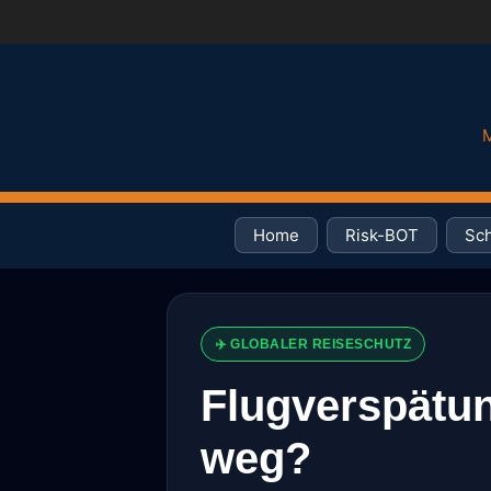
M
Home
Risk-BOT
Sch
✈️ GLOBALER REISESCHUTZ
Flugverspätun
weg?