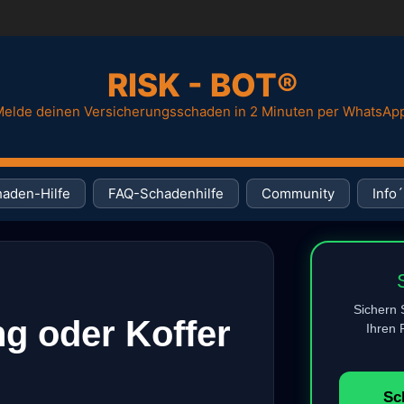
RISK - BOT®
elde deinen Versicherungsschaden in 2 Minuten per WhatsAp
aden-Hilfe
FAQ-Schadenhilfe
Community
Info´
Sichern 
g oder Koffer
Ihren R
Sc