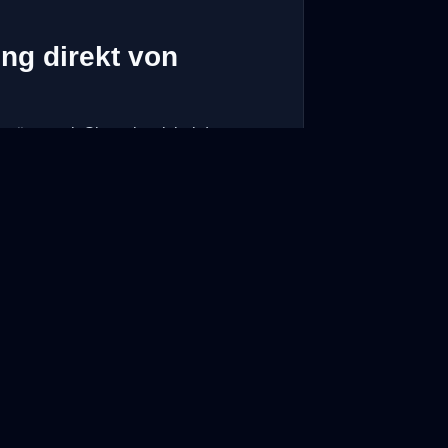
ng direkt von
stützen wir Sie weltweit bei der
t alle
🇩🇪 Deutschlandweit
sicherer
nutzbar
hne Registrierung
❌ Kein Abo nötig
den melden ➔