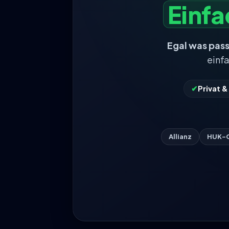
Einf
Egal was pass
einf
✔
Privat 
Allianz
HUK-