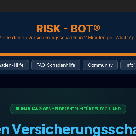
RISK - BOT®
elde deinen Versicherungsschaden in 2 Minuten per WhatsAp
aden-Hilfe
FAQ-Schadenhilfe
Community
Info´
🛡️ UNABHÄNGIGES MELDEZENTRUM FÜR DEUTSCHLAND
n Versicherungssc