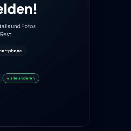
lden!
tails und Fotos
Rest.
Smartphone
+ alle anderen