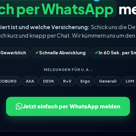
ach per WhatsApp
me
iert ist und welche Versicherung:
Schick uns die De
ach kurz und knapp per Chat. Wir kümmern uns um den 
& Gewerblich
✔
Schnelle Abwicklung
✔
In 60 Sek. per 
MELDUNGEN FÜR U.A.:
COBURG
AXA
DEVK
R+V
Ergo
Generali
LVM
Jetzt einfach per WhatsApp melden