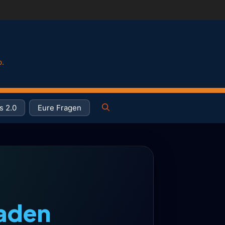
p.
s 2.0
Eure Fragen
haden