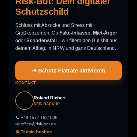
Risk-Bot: Dein digitaler
Schutzschild
Schluss mit Abzocke und Stress mit
Großkonzernen. Ob
Fake-Inkasso
,
Miet-Ärger
oder
Schadensfall
– wir filtern den Bullshit aus
deinem Alltag. In NRW und ganz Deutschland.
➔ Schutz-Flatrate aktivieren
KONTAKT
Roland Richert
DEIN BACKUP
📞 +49 1577 1621006
📧 office@risk-bot.de
📅 Termin buchen