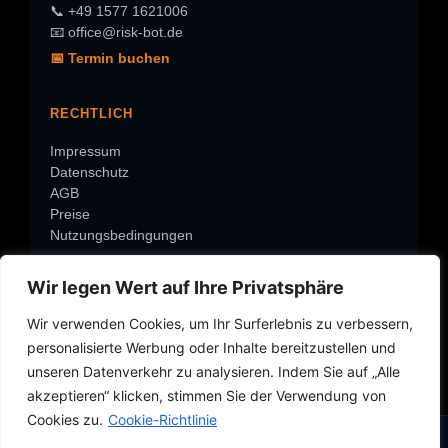
📞 +49 1577 1621006
📧 office@risk-bot.de
📅 Termin buchen
RECHTLICH
Impressum
Datenschutz
AGB
Preise
Nutzungsbedingungen
Wir legen Wert auf Ihre Privatsphäre
ÜBER RISK-BOT
Wir verwenden Cookies, um Ihr Surferlebnis zu verbessern,
Warum Risk-Bot?
personalisierte Werbung oder Inhalte bereitzustellen und
Über Roland
Rolands-Check
unseren Datenverkehr zu analysieren. Indem Sie auf „Alle
Service-Center
akzeptieren“ klicken, stimmen Sie der Verwendung von
Über Risk-BOT
Cookies zu.
Cookie-Richtlinie