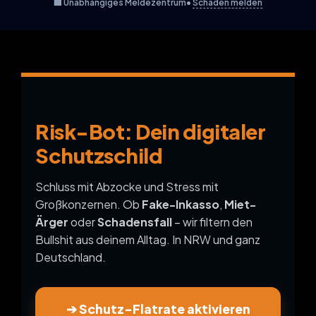
🏢 Unabhängiges Meldezentrum
•
Schaden melden
Risk-Bot: Dein digitaler
Schutzschild
Schluss mit Abzocke und Stress mit
Großkonzernen. Ob
Fake-Inkasso
,
Miet-
Ärger
oder
Schadensfall
– wir filtern den
Bullshit aus deinem Alltag. In NRW und ganz
Deutschland.
➔ Schutz-Flatrate aktivieren