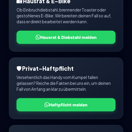
🏡 Hausrat & E-Bike
Ob Einbruchdiebstahl, brennender Toaster oder
gestohlenes E-Bike: Wir bereiten deinen Fall so auf,
dass er direkt bearbeitet werden kann.
Hausrat & Diebstahl melden
🛡️ Privat-Haftpflicht
Versehentlich das Handy vom Kumpel fallen
gelassen? Reiche die Fakten bei uns ein, um deinen
Fall von Anfang an klar zu übermitteln.
Haftpflicht melden