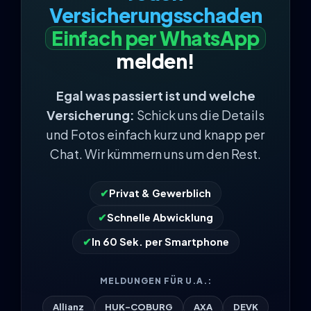
Versicherungsschaden
Einfach per WhatsApp
melden!
Egal was passiert ist und welche
Versicherung:
Schick uns die Details
und Fotos einfach kurz und knapp per
Chat. Wir kümmern uns um den Rest.
✔
Privat & Gewerblich
✔
Schnelle Abwicklung
✔
In 60 Sek. per Smartphone
MELDUNGEN FÜR U.A.:
Allianz
HUK-COBURG
AXA
DEVK