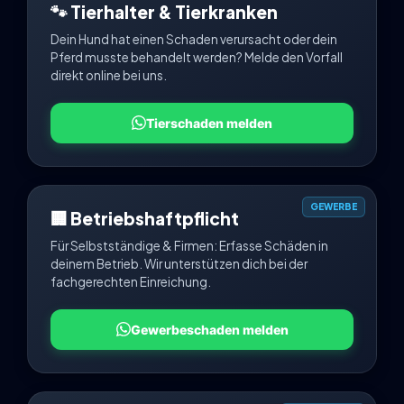
🐾 Tierhalter & Tierkranken
Dein Hund hat einen Schaden verursacht oder dein
Pferd musste behandelt werden? Melde den Vorfall
direkt online bei uns.
Tierschaden melden
GEWERBE
🏢 Betriebshaftpflicht
Für Selbstständige & Firmen: Erfasse Schäden in
deinem Betrieb. Wir unterstützen dich bei der
fachgerechten Einreichung.
Gewerbeschaden melden