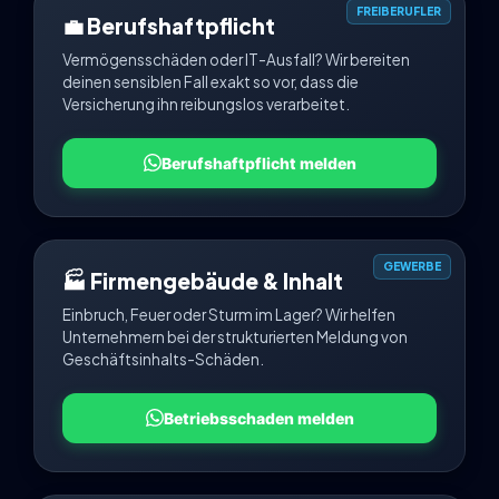
FREIBERUFLER
💼 Berufshaftpflicht
Vermögensschäden oder IT-Ausfall? Wir bereiten
deinen sensiblen Fall exakt so vor, dass die
Versicherung ihn reibungslos verarbeitet.
Berufshaftpflicht melden
GEWERBE
🏭 Firmengebäude & Inhalt
Einbruch, Feuer oder Sturm im Lager? Wir helfen
Unternehmern bei der strukturierten Meldung von
Geschäftsinhalts-Schäden.
Betriebsschaden melden