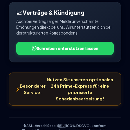
📈 Verträge & Kündigung
Auch bei Vertragsärger: Melde unverschämte
Erhöhungen direkt bei uns. Wir unterstützen dich bei
der strukturierten Korrespondenz.
Schreiben unterstützen lassen
Nutzen Sie unseren optionalen
Besonderer
24h Prime-Express für eine
⚡
Service:
priorisierte
Schadenbearbeitung!
🔒 SSL-Verschlüsselt
🇪🇺 100%
DSGVO-konform