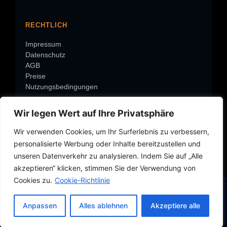
RECHTLICH
Impressum
Datenschutz
AGB
Preise
Nutzungsbedingungen
Wir legen Wert auf Ihre Privatsphäre
ÜBER RISK-BOT
Wir verwenden Cookies, um Ihr Surferlebnis zu verbessern,
Warum Risk-Bot?
personalisierte Werbung oder Inhalte bereitzustellen und
Über Roland
Rolands-Check
unseren Datenverkehr zu analysieren. Indem Sie auf „Alle
Service-Center
akzeptieren“ klicken, stimmen Sie der Verwendung von
Über Risk-BOT
Cookies zu.
Cookie-Richtlinie
Schaden per WhatsApp melden ➔
Anpassen
Alles ablehnen
Akzeptiere alle
In 60 Sekunden erledigt • SSL-verschlüsselt