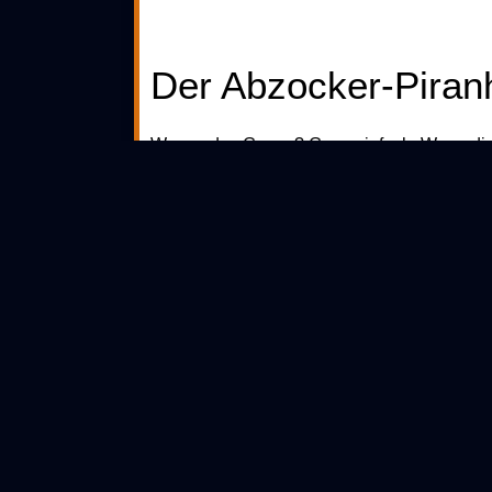
Der Abzocker-Piran
Warum das Ganze? Ganz einfach: Wenn di
jeden Tag bares Geld. Die spekulieren darau
anzufangen hast, als Verträge zu entziffern
mittelalterlichem Gesetzestext, nur damit du 
Aber damit ist jetzt Schluss. Wir haben ke
präsentieren: Dein persönliches
bürokratis
vor, du hättest einen digitalen Bodyguard,
Der Ultimate Lifeha
Ab hier übernimmt unser unschlagbares Duo 
analysiert, als ein Sachbearbeiter „Das hab