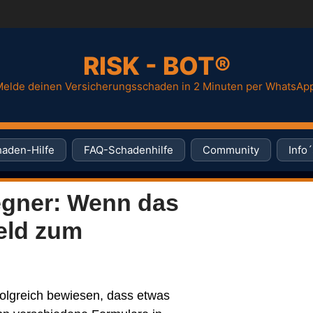
RISK - BOT®
elde deinen Versicherungsschaden in 2 Minuten per WhatsAp
aden-Hilfe
FAQ-Schadenhilfe
Community
Info´
egner: Wenn das
eld zum
olgreich bewiesen, dass etwas