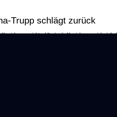
ha-Trupp schlägt zurück
e
Versicherung nicht zahlt
oder die
Versicherung sich einfac
f, dass du den bürokratischen Dschungel freiwillig verlässt, we
. Sie schicken dir absichtlich kryptische Briefe, die aussehen 
den Mut verlierst.
ine Lust mehr zuzusehen, wie Konzerne im Revier oder am Rhein 
ches Schutzschild
. Ein System, das die Sprache der Konzerne sp
 der die Samthandschuhe auszieht und stattdessen den
Konzern
ck: Roland und die High-Spee
den unfairen Kampf für dich. Auf der einen Seite: Unsere gna
en wir online nicht vorliegen“ sagen kann. Auf der anderen Sei