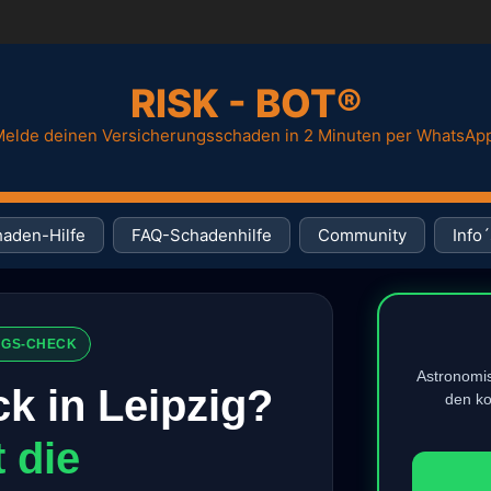
RISK - BOT®
elde deinen Versicherungsschaden in 2 Minuten per WhatsAp
aden-Hilfe
FAQ-Schadenhilfe
Community
Info´
UNGS-CHECK
Astronomis
ck in Leipzig?
den ko
 die