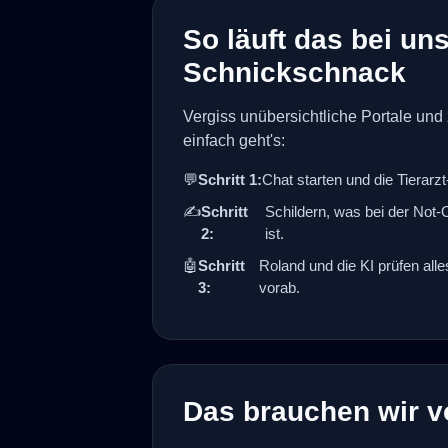
So läuft das bei un
Schnickschnack
Vergiss unübersichtliche Portale und
einfach geht's:
💬
Schritt 1:
Chat starten und die Tierar
✍️
Schritt
Schildern, was bei der Not
2:
ist.
🤖
Schritt
Roland und die KI prüfen all
3:
vorab.
Das brauchen wir v