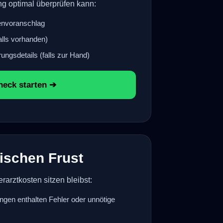
g optimal überprüfen kann:
envoranschlag
lls vorhanden)
ngsdetails (falls zur Hand)
eck starten ➔
ischen Frust
rarztkosten sitzen bleibst:
gen enthalten Fehler oder unnötige