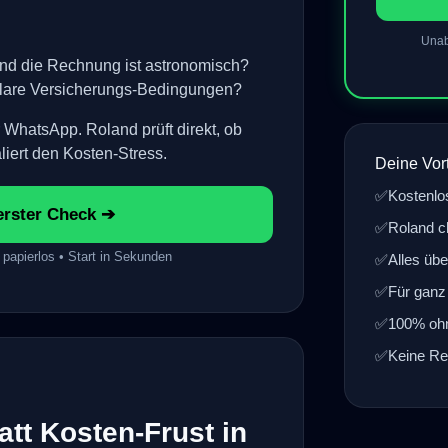
Unab
d die Rechnung ist astronomisch?
klare Versicherungs-Bedingungen?
WhatsApp. Roland prüft direkt, ob
liert den Kosten-Stress.
Deine Vor
✅
Kostenlo
erster Check ➔
✅
Roland c
 papierlos • Start in Sekunden
✅
Alles üb
✅
Für ganz 
✅
100% oh
✅
Keine Reg
tt Kosten-Frust in