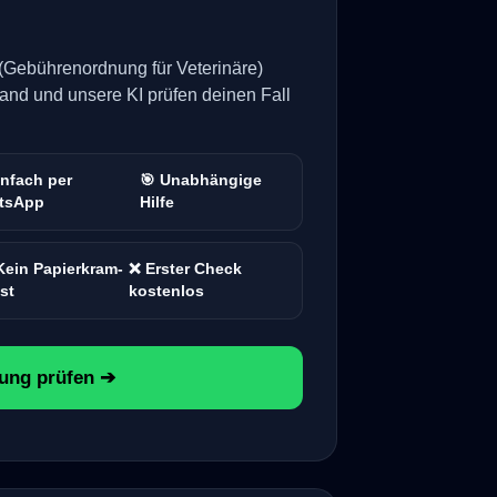
Gebührenordnung für Veterinäre)
and und unsere KI prüfen deinen Fall
infach per
🎯 Unabhängige
tsApp
Hilfe
Kein Papierkram-
❌ Erster Check
st
kostenlos
ung prüfen ➔