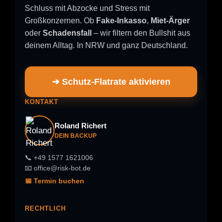
Schluss mit Abzocke und Stress mit
Großkonzernen. Ob
Fake-Inkasso
,
Miet-Ärger
oder
Schadensfall
– wir filtern den Bullshit aus
deinem Alltag. In NRW und ganz Deutschland.
➔ Schutz-Flatrate aktivieren
KONTAKT
Roland Richert
DEIN BACKUP
📞 +49 1577 1621006
📧 office@risk-bot.de
📅 Termin buchen
RECHTLICH