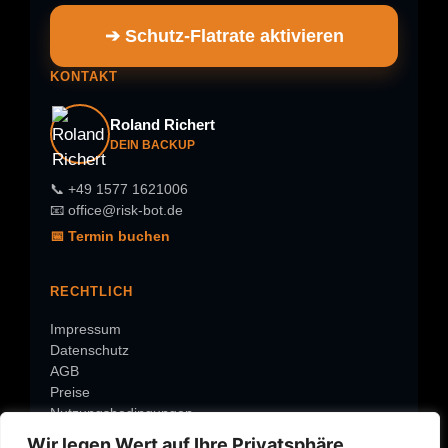
➔ Schutz-Flatrate aktivieren
KONTAKT
Roland Richert
DEIN BACKUP
📞 +49 1577 1621006
📧 office@risk-bot.de
📅 Termin buchen
RECHTLICH
Impressum
Datenschutz
AGB
Preise
Nutzungsbedingungen
Wir legen Wert auf Ihre Privatsphäre