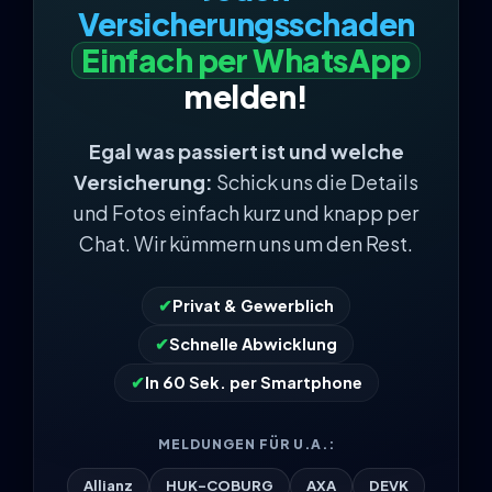
Versicherungsschaden
Einfach per WhatsApp
melden!
Egal was passiert ist und welche
Versicherung:
Schick uns die Details
und Fotos einfach kurz und knapp per
Chat. Wir kümmern uns um den Rest.
✔
Privat & Gewerblich
✔
Schnelle Abwicklung
✔
In 60 Sek. per Smartphone
MELDUNGEN FÜR U.A.:
Allianz
HUK-COBURG
AXA
DEVK