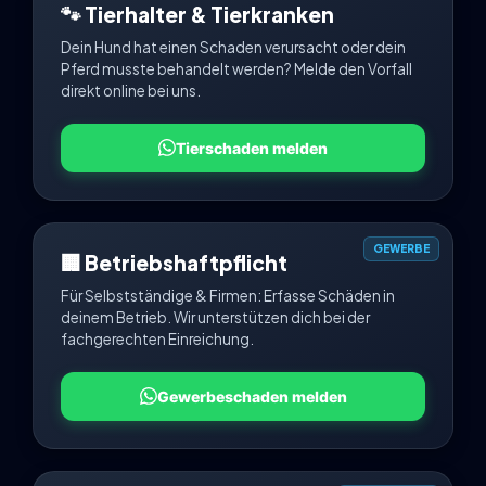
🐾 Tierhalter & Tierkranken
Dein Hund hat einen Schaden verursacht oder dein
Pferd musste behandelt werden? Melde den Vorfall
direkt online bei uns.
Tierschaden melden
GEWERBE
🏢 Betriebshaftpflicht
Für Selbstständige & Firmen: Erfasse Schäden in
deinem Betrieb. Wir unterstützen dich bei der
fachgerechten Einreichung.
Gewerbeschaden melden