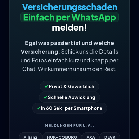
Versicherungsschaden
Einfach per WhatsApp
melden!
Egal was passiert ist und welche
Versicherung:
Schick uns die Details
und Fotos einfach kurz und knapp per
Chat. Wir kümmern uns um den Rest.
✔
Privat & Gewerblich
✔
Schnelle Abwicklung
✔
In 60 Sek. per Smartphone
MELDUNGEN FÜR U.A.:
Allianz
HUK-COBURG
AXA
DEVK