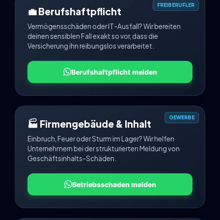
FREIBERUFLER
💼 Berufshaftpflicht
Vermögensschäden oder IT-Ausfall? Wir bereiten
deinen sensiblen Fall exakt so vor, dass die
Versicherung ihn reibungslos verarbeitet.
Berufshaftpflicht melden
GEWERBE
🏭 Firmengebäude & Inhalt
Einbruch, Feuer oder Sturm im Lager? Wir helfen
Unternehmern bei der strukturierten Meldung von
Geschäftsinhalts-Schäden.
Betriebsschaden melden