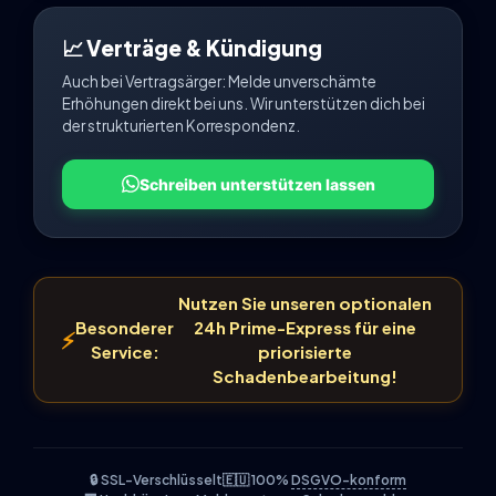
📈 Verträge & Kündigung
Auch bei Vertragsärger: Melde unverschämte
Erhöhungen direkt bei uns. Wir unterstützen dich bei
der strukturierten Korrespondenz.
Schreiben unterstützen lassen
Nutzen Sie unseren optionalen
Besonderer
24h Prime-Express für eine
⚡
Service:
priorisierte
Schadenbearbeitung!
🔒 SSL-Verschlüsselt
🇪🇺 100%
DSGVO-konform