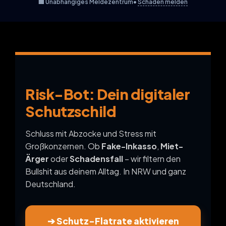
🏢 Unabhängiges Meldezentrum
•
Schaden melden
Risk-Bot: Dein digitaler
Schutzschild
Schluss mit Abzocke und Stress mit
Großkonzernen. Ob
Fake-Inkasso
,
Miet-
Ärger
oder
Schadensfall
– wir filtern den
Bullshit aus deinem Alltag. In NRW und ganz
Deutschland.
➔ Schutz-Flatrate aktivieren