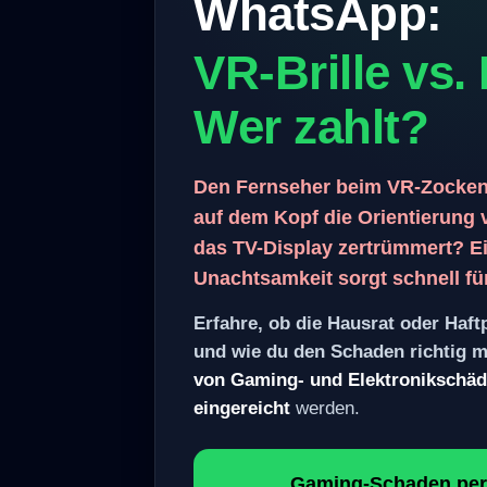
WhatsApp:
VR-Brille vs.
Wer zahlt?
Den Fernseher beim VR-Zocken g
auf dem Kopf die Orientierung 
das TV-Display zertrümmert? E
Unachtsamkeit sorgt schnell fü
Erfahre, ob die Hausrat oder Ha
zahlt und wie du den Schaden ri
alle Arten von Gaming- und Elekt
WhatsApp eingereicht
werden.
Gaming-Schaden per