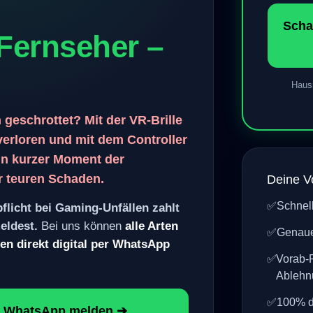
 Fernseher –
Hausra
eschrottet? Mit der VR-Brille
verloren und mit dem Controller
in kurzer Moment der
r teuren Schaden.
Deine Vo
✅
Schnel
ftpflicht bei Gaming-Unfällen
chtig meldest.
Bei uns können
✅
Genaue
ronikschäden direkt digital per
✅
Vorab-
Ableh
✅
100% d
 WhatsApp melden ➔