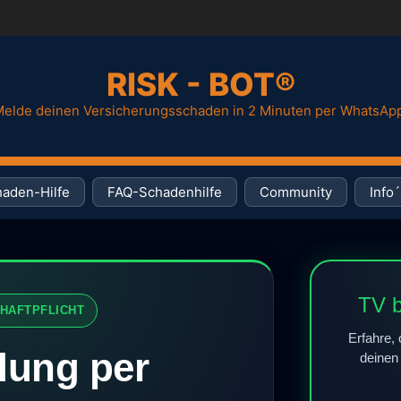
RISK - BOT®
elde deinen Versicherungsschaden in 2 Minuten per WhatsAp
aden-Hilfe
FAQ-Schadenhilfe
Community
Info´
TV b
. HAFTPFLICHT
Erfahre
dung per
melde 