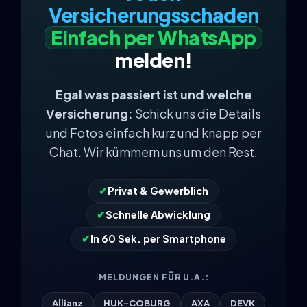
Versicherungsschaden
Einfach per WhatsApp
melden!
Egal was passiert ist und welche
Versicherung:
Schick uns die Details
und Fotos einfach kurz und knapp per
Chat. Wir kümmern uns um den Rest.
✔
Privat & Gewerblich
✔
Schnelle Abwicklung
✔
In 60 Sek. per Smartphone
MELDUNGEN FÜR U.A.:
Allianz
HUK-COBURG
AXA
DEVK