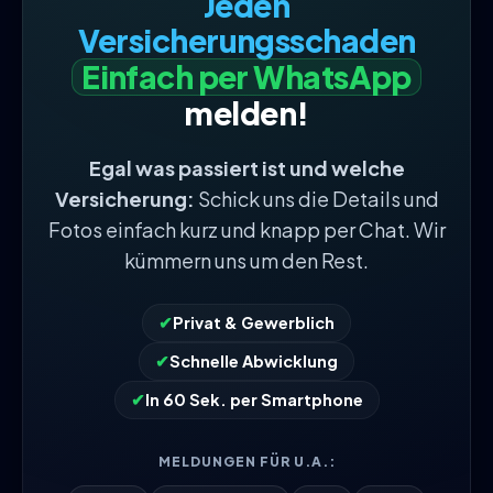
Jeden
Versicherungsschaden
Einfach per WhatsApp
melden!
Egal was passiert ist und welche
Versicherung:
Schick uns die Details und
Fotos einfach kurz und knapp per Chat. Wir
kümmern uns um den Rest.
✔
Privat & Gewerblich
✔
Schnelle Abwicklung
✔
In 60 Sek. per Smartphone
MELDUNGEN FÜR U.A.: