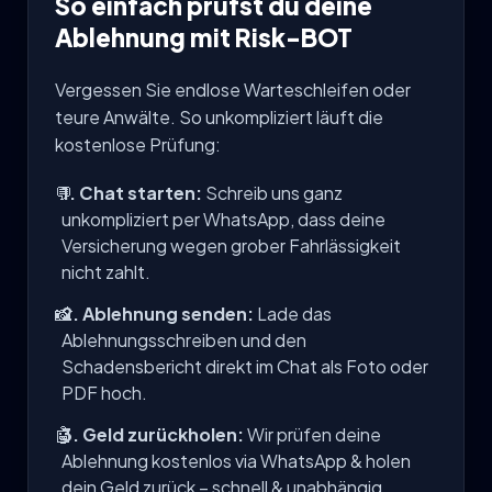
So einfach prüfst du deine
Ablehnung mit Risk-BOT
Vergessen Sie endlose Warteschleifen oder
teure Anwälte. So unkompliziert läuft die
kostenlose Prüfung:
💬
1. Chat starten:
Schreib uns ganz
unkompliziert per WhatsApp, dass deine
Versicherung wegen grober Fahrlässigkeit
nicht zahlt.
📸
2. Ablehnung senden:
Lade das
Ablehnungsschreiben und den
Schadensbericht direkt im Chat als Foto oder
PDF hoch.
🤖
3. Geld zurückholen:
Wir prüfen deine
Ablehnung kostenlos via WhatsApp & holen
dein Geld zurück – schnell & unabhängig.