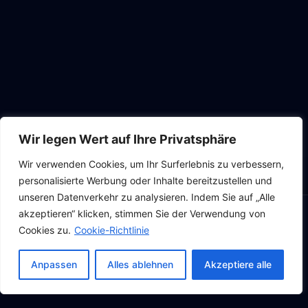
Wir legen Wert auf Ihre Privatsphäre
Wir verwenden Cookies, um Ihr Surferlebnis zu verbessern,
personalisierte Werbung oder Inhalte bereitzustellen und
unseren Datenverkehr zu analysieren. Indem Sie auf „Alle
akzeptieren“ klicken, stimmen Sie der Verwendung von
Ablehnung kostenlos per WhatsApp prüfen
Cookies zu.
Cookie-Richtlinie
➔
Anpassen
Alles ablehnen
Akzeptiere alle
Versicherung zahlt nicht? • Grobe Fahrlässigkeit