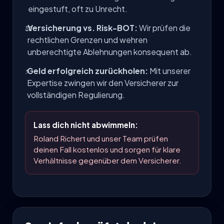
eingestuft, oft zu Unrecht.
⚖️
Versicherung vs. Risk-BOT:
Wir prüfen die
rechtlichen Grenzen und wehren
unberechtigte Ablehnungen konsequent ab.
⚡
Geld erfolgreich zurückholen:
Mit unserer
Expertise zwingen wir den Versicherer zur
vollständigen Regulierung.
Lass dich nicht abwimmeln:
Roland Richert und unser Team prüfen
deinen Fall kostenlos und sorgen für klare
Verhältnisse gegenüber dem Versicherer.