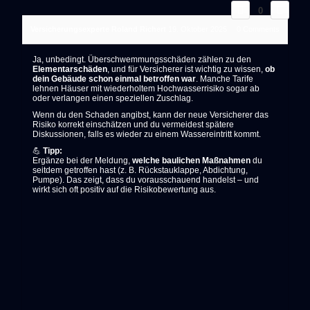
0
Versicherungsexperte Roland Richert
19. Oktober 2025
0
Comments
Ja, unbedingt. Überschwemmungsschäden zählen zu den
Elementarschäden
, und für Versicherer ist wichtig zu wissen,
ob
dein Gebäude schon einmal betroffen war
. Manche Tarife
lehnen Häuser mit wiederholtem Hochwasserrisiko sogar ab
oder verlangen einen speziellen Zuschlag.
Wenn du den Schaden angibst, kann der neue Versicherer das
Risiko korrekt einschätzen und du vermeidest spätere
Diskussionen, falls es wieder zu einem Wassereintritt kommt.
💪
Tipp:
Ergänze bei der Meldung,
welche baulichen Maßnahmen
du
seitdem getroffen hast (z. B. Rückstauklappe, Abdichtung,
Pumpe). Das zeigt, dass du vorausschauend handelst – und
wirkt sich oft positiv auf die Risikobewertung aus.