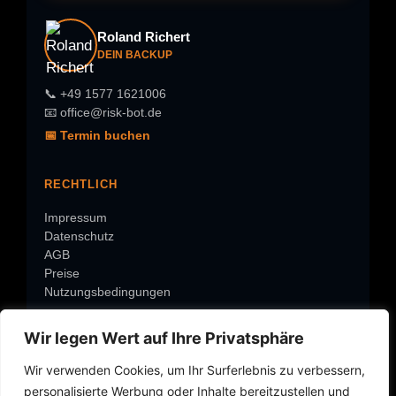
Roland Richert
DEIN BACKUP
📞 +49 1577 1621006
📧 office@risk-bot.de
📅 Termin buchen
RECHTLICH
Impressum
Datenschutz
AGB
Preise
Nutzungsbedingungen
Wir legen Wert auf Ihre Privatsphäre
ÜBER RISK-BOT
Wir verwenden Cookies, um Ihr Surferlebnis zu verbessern,
Warum Risk-Bot?
personalisierte Werbung oder Inhalte bereitzustellen und
Über Roland