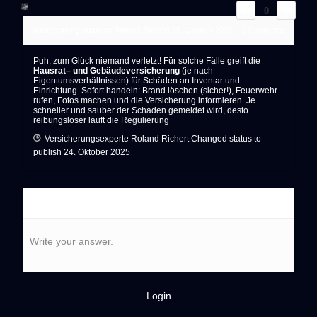
0
Versicherungsexperte Roland Richert
15. Oktober 2025
0
Comments
Puh, zum Glück niemand verletzt! Für solche Fälle greift die
Hausrat
– und
Gebäudeversicherung
(je nach
Eigentumsverhältnissen) für Schäden an Inventar und
Einrichtung. Sofort handeln: Brand löschen (sicher!), Feuerwehr
rufen, Fotos machen und die Versicherung informieren. Je
schneller und sauber der Schaden gemeldet wird, desto
reibungsloser läuft die Regulierung
Versicherungsexperte Roland Richert
Changed status to
publish
24. Oktober 2025
Write your answer.
Login