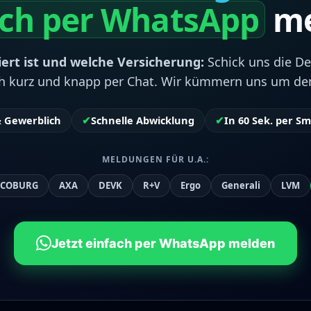
ach per WhatsApp
me
iert ist und welche Versicherung:
Schick uns die De
ach kurz und knapp per Chat. Wir kümmern uns um den 
& Gewerblich
✔
Schnelle Abwicklung
✔
In 60 Sek. per 
MELDUNGEN FÜR U.A.:
COBURG
AXA
DEVK
R+V
Ergo
Generali
LVM
Jetzt einfach per WhatsApp melden