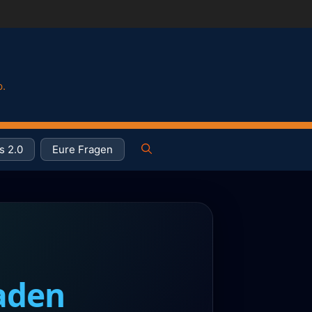
p.
s 2.0
Eure Fragen
haden