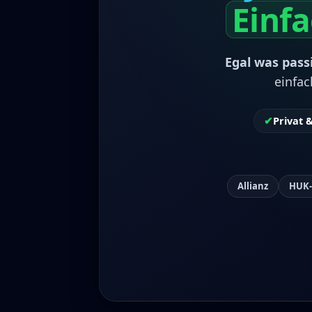
Einf
Egal was pass
einf
✔
Privat 
Allianz
HUK-