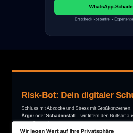
WhatsApp-Schaden
Erstcheck kostenfrei • Expertenbe
Risk-Bot: Dein digitaler Sch
Schluss mit Abzocke und Stress mit Großkonzernen
Ärger
oder
Schadensfall
– wir filtern den Bullshit 
ganz Deutschland.
KONTAKT
Wir legen Wert auf Ihre Privatsphäre