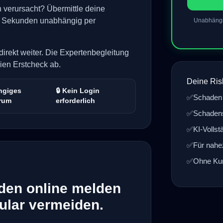
verursacht? Übermittle deine
 Sekunden unabhängig per
Unabhängig
direkt weiter. Die Expertenbegleitung
ien Erstcheck ab.
Deine Ris
ngiges
🔒 Kein Login
✅
Schaden
rum
erforderlich
✅
Schadens
✅
KI-Vollst
✅
Für nahe
✅
Ohne Kun
den online melden
ular vermeiden.