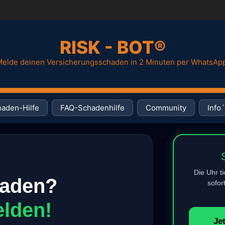
RISK - BOT®
elde deinen Versicherungsschaden in 2 Minuten per WhatsAp
aden-Hilfe
FAQ-Schadenhilfe
Community
Info´
Die Uhr t
haden?
sofor
elden!
Je