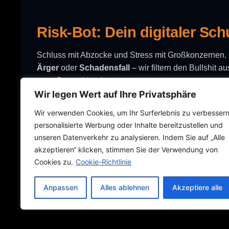
Risk-Bot: Dein digitaler Sch
Schluss mit Abzocke und Stress mit Großkonzernen
Ärger
oder
Schadensfall
– wir filtern den Bullshit 
ganz Deutschland.
KONTAKT
Wir legen Wert auf Ihre Privatsphäre
Wir verwenden Cookies, um Ihr Surferlebnis zu verbessern
Roland Richert
personalisierte Werbung oder Inhalte bereitzustellen und
DEIN BACKUP
unseren Datenverkehr zu analysieren. Indem Sie auf „Alle
📞 +49 1577 1621006
akzeptieren“ klicken, stimmen Sie der Verwendung von
📧 office@risk-bot.de
Cookies zu.
Cookie-Richtlinie
📅 Termin buchen
Anpassen
Alles ablehnen
Akzeptiere alle