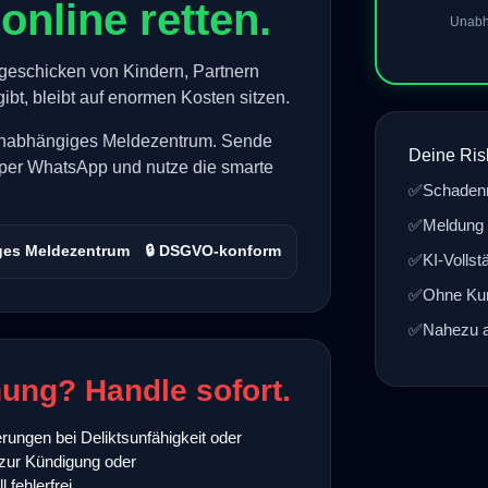
online retten.
Unabh
geschicken von Kindern, Partnern
gibt, bleibt auf enormen Kosten sitzen.
unabhängiges Meldezentrum. Sende
Deine Ris
per WhatsApp und nutze die smarte
✅
Schaden
✅
Meldung 
ges Meldezentrum
🔒 DSGVO-konform
✅
KI-Vollst
✅
Ohne Kun
✅
Nahezu a
ung? Handle sofort.
ungen bei Deliktsunfähigkeit oder
 zur Kündigung oder
fehlerfrei.