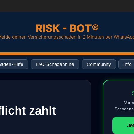
RISK - BOT®
elde deinen Versicherungsschaden in 2 Minuten per WhatsAp
aden-Hilfe
FAQ-Schadenhilfe
Community
Info´
Verm
licht zahlt
Schadensm
Je