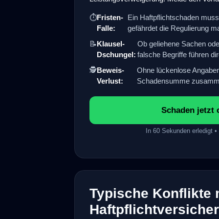
⏱️
Fristen-
Ein Haftpflichtschaden muss
Falle:
gefährdet die Regulierung m
📝
Klausel-
Ob geliehene Sachen ode
Dschungel:
falsche Begriffe führen di
🕵️
Beweis-
Ohne lückenlose Angaben
Verlust:
Schadensumme zusamm
Schaden jetzt 
In 60 Sekunden erledigt 
Typische Konflikte 
Haftpflichtversiche