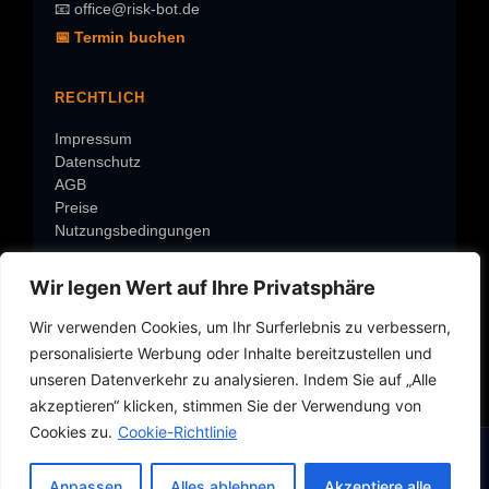
📧 office@risk-bot.de
📅 Termin buchen
RECHTLICH
Impressum
Datenschutz
AGB
Preise
Nutzungsbedingungen
Wir legen Wert auf Ihre Privatsphäre
ÜBER RISK-BOT
Wir verwenden Cookies, um Ihr Surferlebnis zu verbessern,
Warum Risk-Bot?
personalisierte Werbung oder Inhalte bereitzustellen und
Über Roland
Rolands-Check
unseren Datenverkehr zu analysieren. Indem Sie auf „Alle
Service-Center
akzeptieren“ klicken, stimmen Sie der Verwendung von
Über Risk-BOT
Cookies zu.
Cookie-Richtlinie
Schaden per WhatsApp melden ➔
Anpassen
Alles ablehnen
Akzeptiere alle