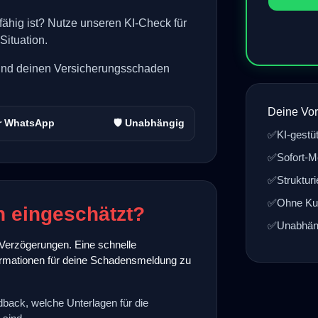
fähig ist? Nutze unseren KI-Check für
Situation.
en und deinen Versicherungsschaden
Deine Vor
er WhatsApp
🛡️ Unabhängig
✅
KI-gestü
✅
Sofort-M
✅
Struktur
✅
Ohne Ku
h eingeschätzt?
✅
Unabhäng
Verzögerungen. Eine schnelle
Informationen für deine Schadensmeldung zu
dback, welche Unterlagen für die