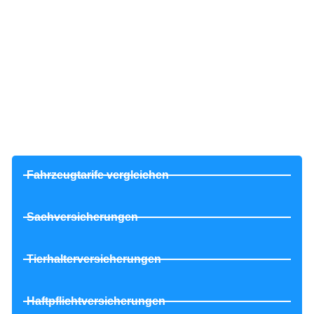
📢 Dieser Beitrag wurde mithilfe von KI erstellt
und redaktionell überarbeitet. Für dein digitales
Versicherungsleben: Risk-BOT.
Fahrzeugtarife vergleichen
Sachversicherungen
Tierhalterversicherungen
Haftpflichtversicherungen