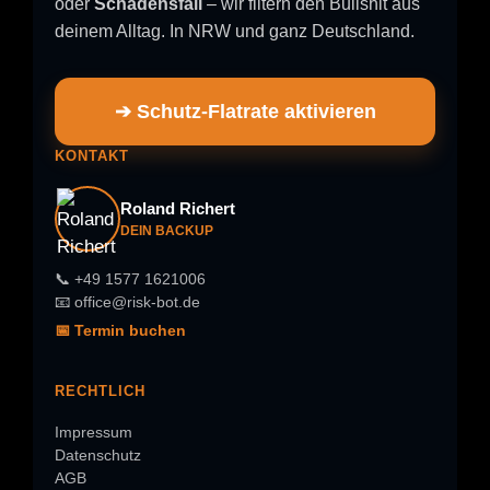
oder
Schadensfall
– wir filtern den Bullshit aus
deinem Alltag. In NRW und ganz Deutschland.
➔ Schutz-Flatrate aktivieren
KONTAKT
Roland Richert
DEIN BACKUP
📞 +49 1577 1621006
📧 office@risk-bot.de
📅 Termin buchen
RECHTLICH
Impressum
Datenschutz
AGB