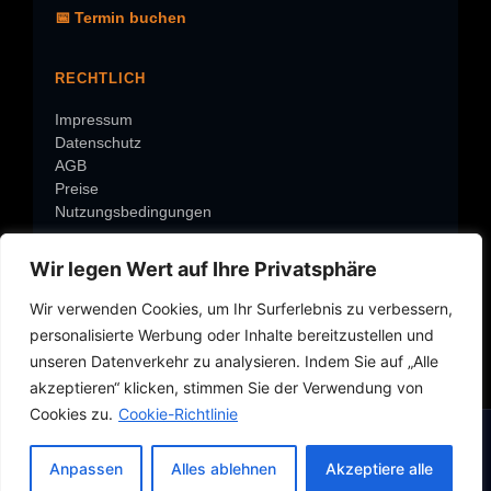
📅 Termin buchen
RECHTLICH
Impressum
Datenschutz
AGB
Preise
Nutzungsbedingungen
Wir legen Wert auf Ihre Privatsphäre
ÜBER RISK-BOT
Wir verwenden Cookies, um Ihr Surferlebnis zu verbessern,
Warum Risk-Bot?
personalisierte Werbung oder Inhalte bereitzustellen und
Über Roland
Rolands-Check
unseren Datenverkehr zu analysieren. Indem Sie auf „Alle
Service-Center
akzeptieren“ klicken, stimmen Sie der Verwendung von
Über Risk-BOT
Cookies zu.
Cookie-Richtlinie
Schaden per WhatsApp melden ➔
Anpassen
Alles ablehnen
Akzeptiere alle