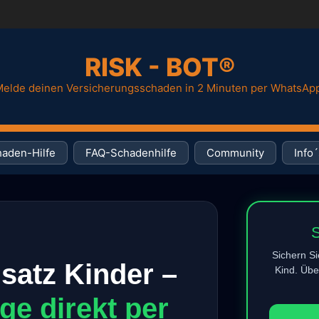
RISK - BOT®
elde deinen Versicherungsschaden in 2 Minuten per WhatsAp
aden-Hilfe
FAQ-Schadenhilfe
Community
Info´
S
Sichern Si
satz Kinder –
Kind. Übe
ge direkt per