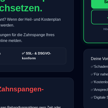
S
chsetzen.
nt? Wenn der Heil- und Kostenplan
t werden.
Höc
ungen für die Zahnspange Ihres
nline melden.
s
✅ SSL- & DSGVO-
konform
Deine Vor
✅
Schaden
✅
Für nahe
✅
Kostenl
 Zahnspangen-
✅
Ansprech
✅
Digitale
uren Behandlungsplänen gern Zeit oder