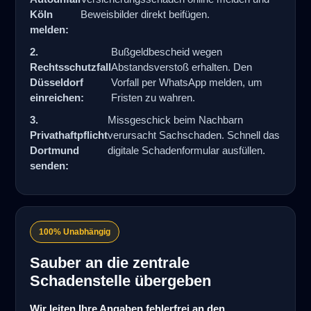
Köln
Beweisbilder direkt beifügen.
melden:
2.
Bußgeldbescheid wegen
Rechtsschutzfall
Abstandsverstoß erhalten. Den
Düsseldorf
Vorfall per WhatsApp melden, um
einreichen:
Fristen zu wahren.
3.
Missgeschick beim Nachbarn
Privathaftpflicht
verursacht Sachschaden. Schnell das
Dortmund
digitale Schadenformular ausfüllen.
senden:
100% Unabhängig
Sauber an die zentrale
Schadenstelle übergeben
Wir leiten Ihre Angaben fehlerfrei an den