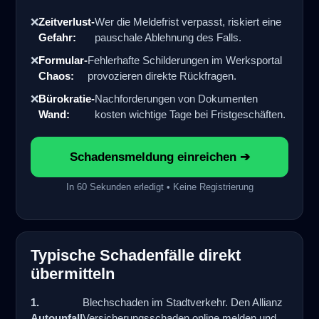
❌
Zeitverlust-
Wer die Meldefrist verpasst, riskiert eine
Gefahr:
pauschale Ablehnung des Falls.
❌
Formular-
Fehlerhafte Schilderungen im Werksportal
Chaos:
provozieren direkte Rückfragen.
❌
Bürokratie-
Nachforderungen von Dokumenten
Wand:
kosten wichtige Tage bei Fristgeschäften.
Schadensmeldung einreichen ➔
In 60 Sekunden erledigt • Keine Registrierung
Typische Schadenfälle direkt
übermitteln
1.
Blechschaden im Stadtverkehr. Den Allianz
Autounfall
Versicherungsschaden online melden und