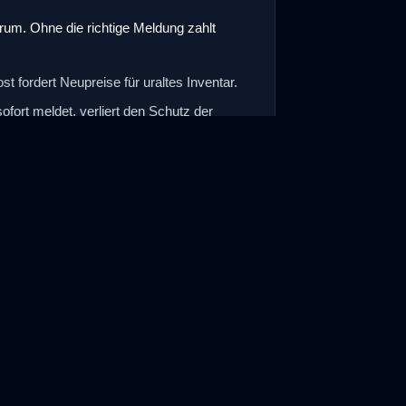
rum. Ohne die richtige Meldung zahlt
st fordert Neupreise für uraltes Inventar.
fort meldet, verliert den Schutz der
ren zur direkten Ablehnung durch deine
ng einreichen ➔
gt • Ohne Registrierung
le