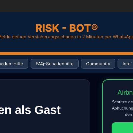
RISK - BOT®
elde deinen Versicherungsschaden in 2 Minuten per WhatsAp
aden-Hilfe
FAQ-Schadenhilfe
Community
Info´
Airb
Schütze dei
en als Gast
Abhuchunge
den