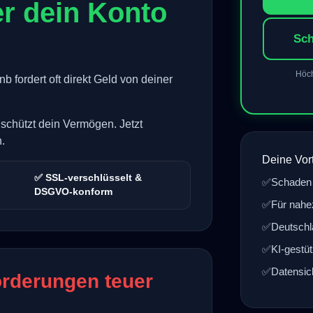
r dein Konto
Sch
Höch
 fordert oft direkt Geld von deiner
 schützt dein Vermögen. Jetzt
.
Deine Vort
✅ SSL-verschlüsselt &
✅
Schaden
DSGVO-konform
✅
Für nahe
✅
Deutschl
✅
KI-gestü
✅
Datensic
rderungen teuer