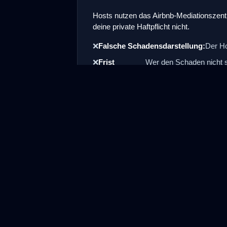
Hosts nutzen das Airbnb-Mediationszent
deine private Haftpflicht nicht.
❌
Falsche Schadensdarstellung:
Der Ho
❌
Frist
Wer den Schaden nicht so
verpasst:
Haftpflicht.
❌
Fehlende
Schlechte Fotos füh
Nachweise:
Versicherung.
Schadensmeldu
In 60 Sekunden erledi
Typische Airbnb-Fäl