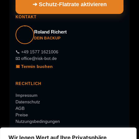
➔ Schutz-Flatrate aktivieren
KONTAKT
Roland Richert
DEIN BACKUP
📞 +49 1577 1621006
📧 office@risk-bot.de
📅 Termin buchen
RECHTLICH
Impressum
Datenschutz
AGB
Preise
Nutzungsbedingungen
Wir legen Wert auf Ihre Privatsphäre
ÜBER RISK-BOT